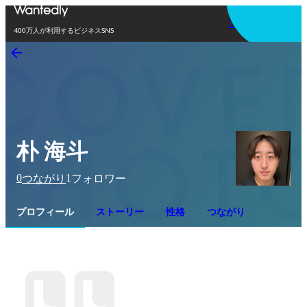
アプリを使う
400万人が利用するビジネスSNS
朴 海斗
0
1
つながり
フォロワー
プロフィール
ストーリー
性格
つながり