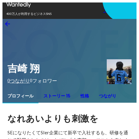
アプリを使う
400万人が利用するビジネスSNS
吉崎 翔
0
0
つながり
フォロワー
プロフィール
ストーリー 15
性格
つながり
なれあいよりも刺激を
SEになりたくてSIer企業にて新卒で入社するも、研修を通