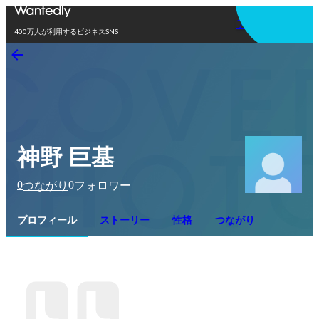
アプリを使う
400万人が利用するビジネスSNS
神野 巨基
0
0
つながり
フォロワー
プロフィール
ストーリー
性格
つながり