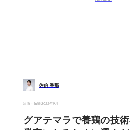
佐伯 香那
出版・執筆
2022年9月
グアテマラで養鶏の技術者