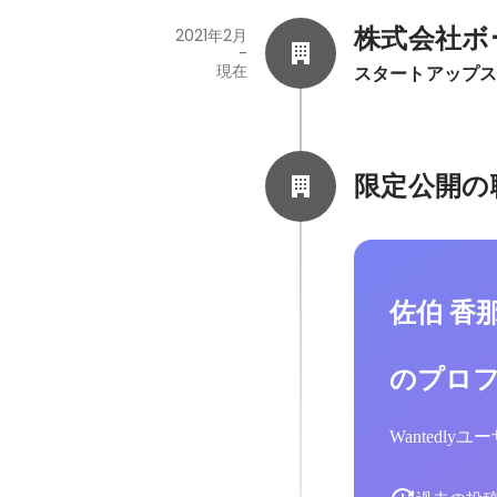
株式会社ボ
2021年2月
-
現在
スタートアップ
限定公開の
佐伯 香
のプロ
Wantedl