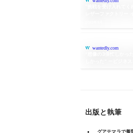
wantedly.com
"挑戦を受け入れてく
レザーファクトリー 
2022年9月
wantedly.com
”想像の3倍忙しかった
しかった” ービジネ
インターンシップ「
出版と執筆
グアテマラで養鶏