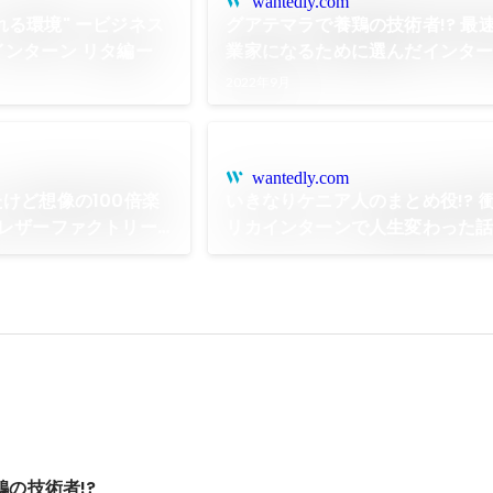
wantedly.com
れる環境" ービジネス
グアテマラで養鶏の技術者!? 最
インターン リタ編ー
業家になるために選んだインタ
2022年9月
wantedly.com
けど想像の100倍楽
いきなりケニア人のまとめ役!? 
スレザーファクトリー
リカインターンで人生変わった
チェリー」編ー
の技術者!?