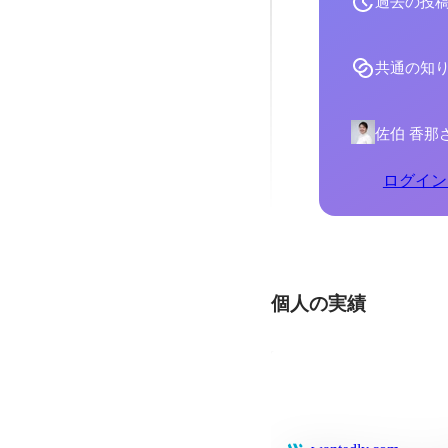
過去の投
共通の知
佐伯 香那
ログイン
個人の実績