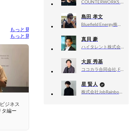
COUNTERWORKS inc, CEO
島田 孝文
Bluefield Energy株式会社, 代表取締役
もっと見る
もっと見る
真貝 豪
ハイタレント株式会社, 代表直轄 グロースオフィサー
大原 秀基
ココカラ合同会社, Founder, CEO
星 賢人
株式会社JobRainbow, CEO
ービジネス
リタ編ー