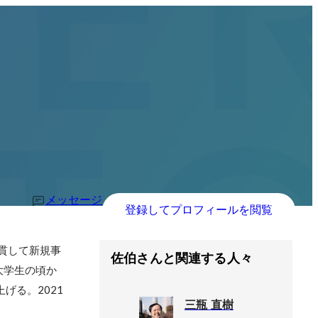
メッセージ
登録してプロフィールを閲覧
貫して新規事
佐伯さんと関連する人々
大学生の頃か
げる。2021
三瓶 直樹
。