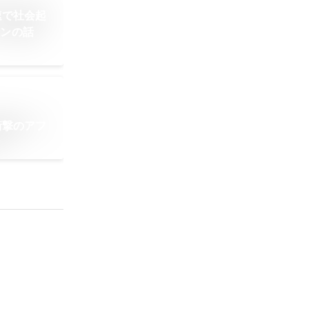
速で社会起
ーンの話
衝撃のアフ
話