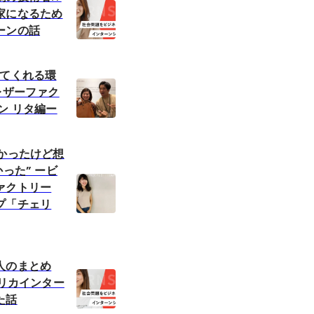
家になるため
ーンの話
れてくれる環
レザーファク
ン リタ編ー
しかったけど想
かった” ービ
ァクトリー
プ「チェリ
人のまとめ
フリカインター
た話