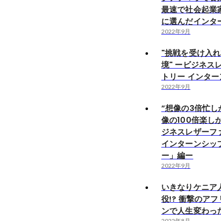
最速で社会起業
に選んだインタ
2022年9月
"挑戦を受け入
境" ービジネス
トリー インター
2022年9月
”想像の3倍忙
像の100倍楽し
ジネスレザーフ
インターンシッ
ー」編ー
2022年9月
いきなりケニア
役!? 衝撃のア
ンで人生変わっ
2022年8月