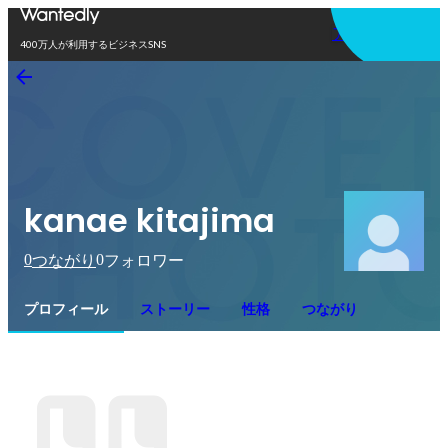
アプリを使う
400万人が利用するビジネスSNS
kanae kitajima
0
0
つながり
フォロワー
プロフィール
ストーリー
性格
つながり