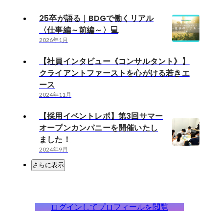
25卒が語る｜BDGで働くリアル
〈仕事編～前編～〉💻
2026年1月
【社員インタビュー《コンサルタント》】
クライアントファーストを心がける若きエ
ース
2024年11月
【採用イベントレポ】第3回サマー
オープンカンパニーを開催いたし
ました！
2024年9月
さらに表示
ログインしてプロフィールを閲覧