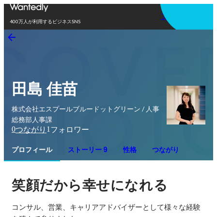
アプリを使う
400万人が利用するビジネスSNS
田島 佳苗
株式会社エスプールブルードットグリーン / 人事
総務部人事課
0
1
つながり
フォロワー
プロフィール
ストーリー 9
性格
つながり
笑顔だから幸せになれる
コンサル、営業、キャリアアドバイザーとして様々な経験