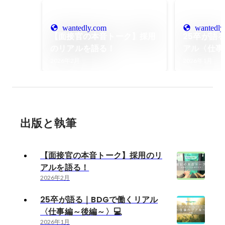
wantedly.com
wantedly
【面接官の本音トーク】採用
25卒が語
のリアルを語る！
アル〈仕事
2026年2月
2026年1月
出版と執筆
【面接官の本音トーク】採用のリ
アルを語る！
2026年2月
25卒が語る｜BDGで働くリアル
〈仕事編～後編～〉💻
2026年1月