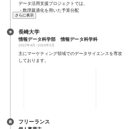
データ活用支援プロジェクトでは、

・数理最適化を用いた予算分配
さらに表示
長崎大学
情報データ科学部　情報データ科学科
2022年4月
-
2026年3月
主にマーケティング領域でのデータサイエンスを専攻
しております。
NRIマーケ分析コンペで最終
選考作品に選出
一年生の時に出場したNRIのマー
ケティング分析コンテストにデー
タ分析ほぼ未経験の状態から出場
2022年8月
-
2022年11月
し、毎日何時間もインプット&ア
ウトプットを続けることで、周り
が大学４年生、院生ばかりの中最
フリーランス
終選考作品に選出していただきま