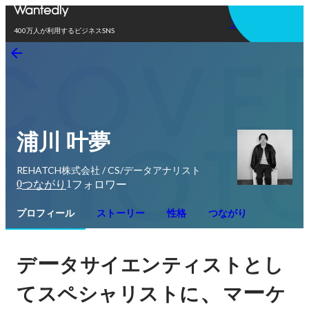
アプリを使う
400万人が利用するビジネスSNS
浦川 叶夢
REHATCH株式会社 / CS/データアナリスト
0
1
つながり
フォロワー
プロフィール
ストーリー
性格
つながり
ー
デ
タサイエンティストとし
、
ー
てスペシャリストに
マ
ケ