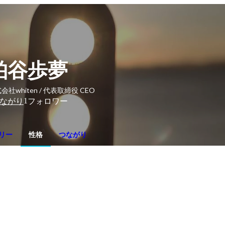
柏谷歩夢
会社whiten / 代表取締役 CEO
1
ながり
フォロワー
リー
性格
つながり