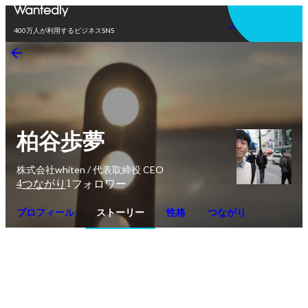
アプリを使う
400万人が利用するビジネスSNS
柏谷歩夢
株式会社whiten / 代表取締役 CEO
4
1
つながり
フォロワー
プロフィール
ストーリー
性格
つながり