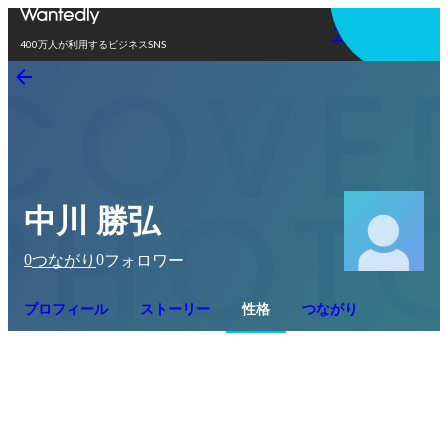
アプリを使う
400万人が利用するビジネスSNS
中川 勝弘
0
0
つながり
フォロワー
プロフィール
ストーリー
性格
つながり