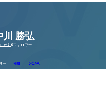
中川 勝弘
0
ながり
フォロワー
リー
性格
つながり