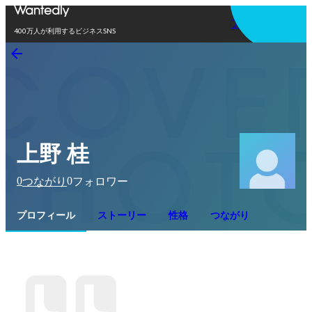
アプリを使う
400万人が利用するビジネスSNS
上野 桂
0
0
つながり
フォロワー
プロフィール
ストーリー
性格
つながり