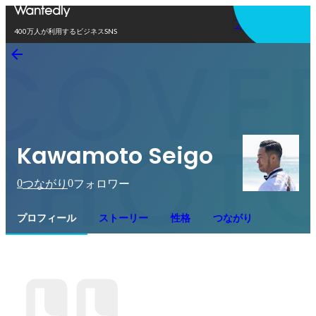
アプリを使う
400万人が利用するビジネスSNS
Kawamoto Seigo
0
0
つながり
フォロワー
プロフィール
ストーリー
性格
つながり