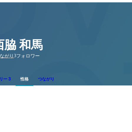
西脇 和馬
3
ながり
フォロワー
リー 3
性格
つながり