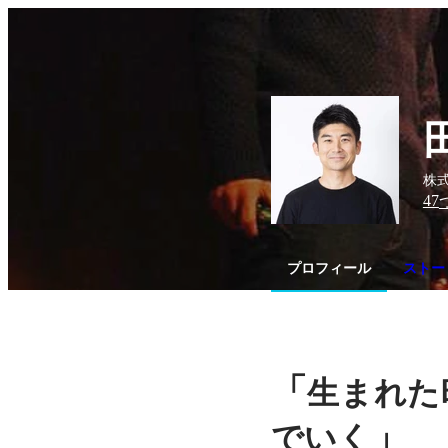
株
47
プロフィール
ストーリ
「
生まれた
」
でいく