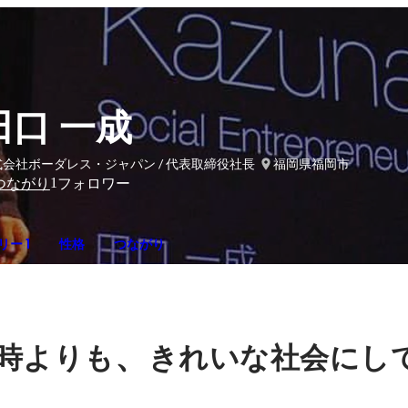
田口 一成
式会社ボーダレス・ジャパン / 代表取締役社長
福岡県福岡市
1
つながり
フォロワー
ー 1
性格
つながり
、
時よりも
きれいな社会にし