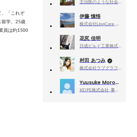
主治医のような社会保険労務士法人, 代表社員
て、「これぞ
伊藤 慎悟
留学。25歳
株式会社LinqCore, 代表取締役
員は約1500
花尻 佳明
日成ビルド工業株式会社株式会社, 営業課
村田 あつみ
株式会社ラブグラフ, Co-founder & CCO
Yuusuke Moronuki
KEIPE株式会社, 事業取引責任者