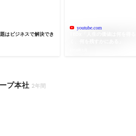
youtube.com
問題はビジネスで解決でき
TEDx「人生の価値は何を得
く、何を残すかにある」
2016年1月
ープ本社
2年間