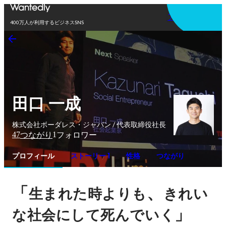
アプリを使う
400万人が利用するビジネスSNS
田口 一成
株式会社ボーダレス・ジャパン / 代表取締役社長
47
1
つながり
フォロワー
プロフィール
ストーリー 1
性格
つながり
「
、
生まれた時よりも
きれい
」
な社会にして死んでいく