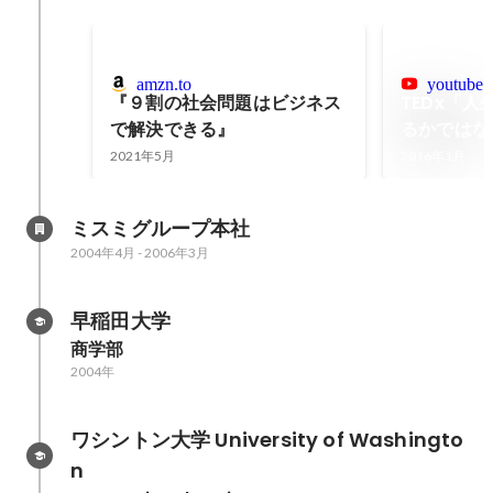
amzn.to
youtube.
『９割の社会問題はビジネス
TEDx「
で解決できる』
るかではな
ある」
2021年5月
2016年1月
ミスミグループ本社
2004年4月
-
2006年3月
早稲田大学
商学部
2004年
ワシントン大学 University of Washingto
n