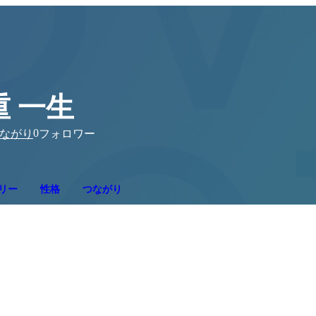
重 一生
0
ながり
フォロワー
リー
性格
つながり