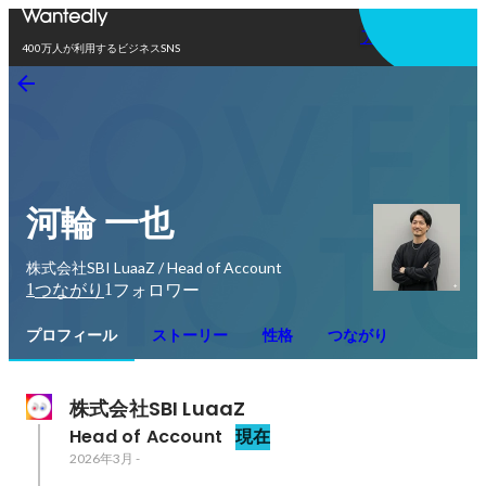
アプリを使う
400万人が利用するビジネスSNS
河輪 一也
株式会社SBI LuaaZ / Head of Account
1
1
つながり
フォロワー
プロフィール
ストーリー
性格
つながり
株式会社SBI LuaaZ
Head of Account
現在
2026年3月
-