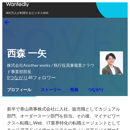
アプリを使う
400万人が利用するビジネスSNS
西森 一矢
株式会社Another works / 執行役員兼複業クラウ
ド事業部部長
0
48
つながり
フォロワー
プロフィール
ストーリー
性格
つながり
新卒で青山商事株式会社に入社。販売職としてカジュアル
部門、オーダースーツ部門を担当。その後、マイナビワー
クスへ転職しWeb、IT業界特化の転職エージェントとして
キャリアアドバイザーとリクルーティングアドバイザーを