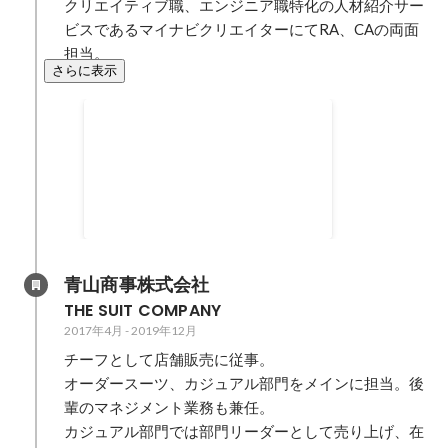
クリエイティブ職、エンジニア職特化の人材紹介サー
ビスであるマイナビクリエイターにてRA、CAの両面
担当。
さらに表示
IT特化エージェントチームの
立ち上げ
入社時からIT領域専門のチームに
所属し、webチームの業務を兼任
しながら売上拡大に貢献。 RA/CA
2020年1月
-
2022年3月
を両面で行い、エンジニア職での
採用成功に貢献。
青山商事株式会社
THE SUIT COMPANY
2017年4月
-
2019年12月
チーフとして店舗販売に従事。

オーダースーツ、カジュアル部門をメインに担当。後
輩のマネジメント業務も兼任。

カジュアル部門では部門リーダーとして売り上げ、在