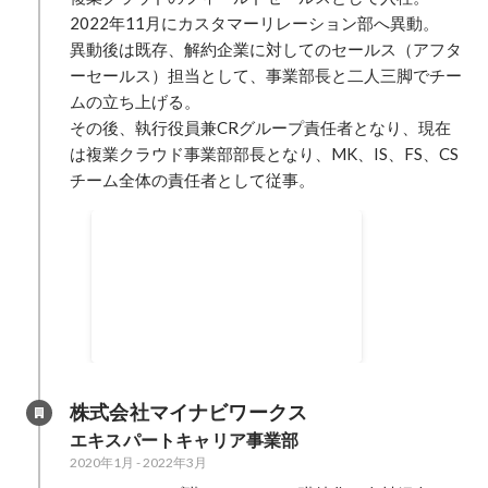
2022年11月にカスタマーリレーション部へ異動。

異動後は既存、解約企業に対してのセールス（アフタ
ーセールス）担当として、事業部長と二人三脚でチー
ムの立ち上げる。

その後、執行役員兼CRグループ責任者となり、現在
は複業クラウド事業部部長となり、MK、IS、FS、CS
チーム全体の責任者として従事。
アフターセールスチームの立
ち上げ
既存企業と解約企業に対してのカ
スタマーセールスを実施。 事業部
長と二人三脚で、一人目メンバー
2022年11月
としてチームの立ち上げを行う。
株式会社マイナビワークス 
エキスパートキャリア事業部
2020年1月
-
2022年3月