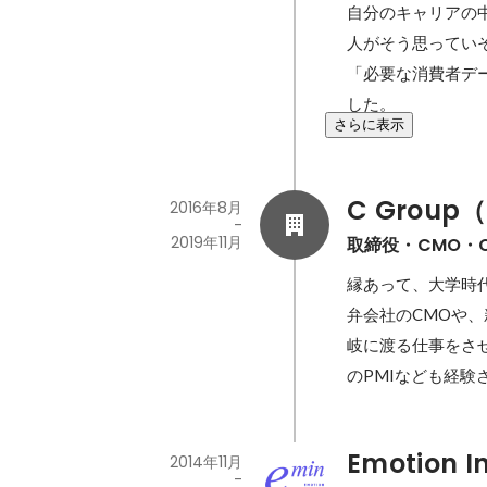
自分のキャリアの
人がそう思ってい
「必要な消費者デ
した。
さらに表示
C Group（
2016年8月
-
2019年11月
取締役・CMO・
縁あって、大学時
弁会社のCMOや
岐に渡る仕事をさせ
のPMIなども経
Emotion 
2014年11月
-