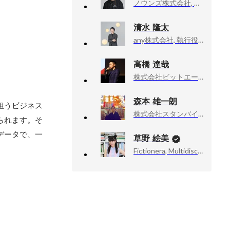
ノウンズ株式会社, CPO CDO
清水 隆太
any株式会社, 執行役員 TeamWill & Culture
高橋 達哉
株式会社ビットエー, 事業企画室 / 室長
森本 雄一朗
担うビジネス
株式会社スタンバイ, プロダクト本部
られます。そ
データで、一
草野 絵美
Fictionera, Multidisciplinary Artist / CEO / Co-Founder