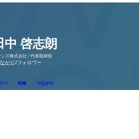
田中 啓志朗
ンズ株式会社 / 代表取締役
2
ながり
フォロワー
リー
性格
つながり