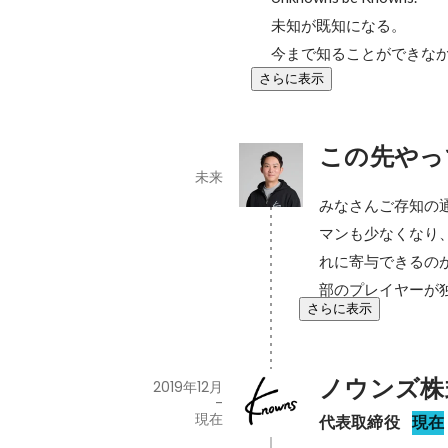
未知が既知になる。

今まで知ることができな
さらに表示
この先やっ
未来
みなさんご存知の
マンも少なくなり
れに寄与できるの
部のプレイヤーが
さらに表示
ノウンズ株
2019年12月
-
現在
代表取締役
現在