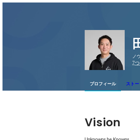
ノウ
7
つ
プロフィール
ストー
Vision
Unknowns be Knowns.
