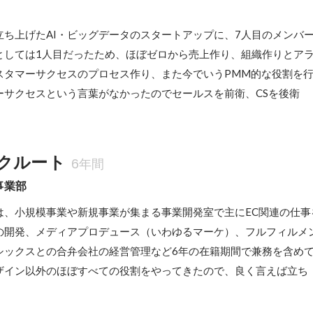
立ち上げたAI・ビッグデータのスタートアップに、7人目のメンバ
としては1人目だったため、ほぼゼロから売上作り、組織作りとア
スタマーサクセスのプロセス作り、また今でいうPMM的な役割を
ーサクセスという言葉がなかったのでセールスを前衛、CSを後衛
クルート
6年間
事業部
は、小規模事業や新規事業が集まる事業開発室で主にEC関連の仕事
の開発、メディアプロデュース（いわゆるマーケ）、フルフィルメ
シックスとの合弁会社の経営管理など6年の在籍期間で兼務を含めて
ザイン以外のほぼすべての役割をやってきたので、良く言えば立ち