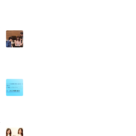
の
を
ラ
ル