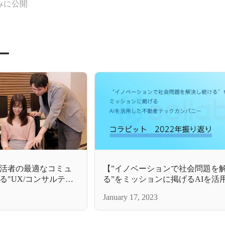
みに公開
ー
活者の最適なコミュ
【”イノベーションで社会問題を
"UX/コンサルティ
る”をミッションに掲げるAIを活
産テックカンパニー】コラビットの
January 17, 2023
を振り返って