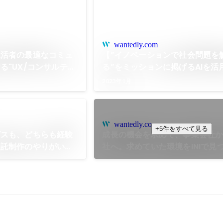
wantedly.com
生活者の最適なコミュ
【”イノベーションで社会問題を
る"UX/コンサルティ
る”をミッションに掲げるAIを活
産テックカンパニー】コラビットの
2023年1月
を振り返って
wantedly.com
+5件をすべて見る
ビスも、どちらも経験
成長の機会を求めて、事業会社
受託制作のやりがいと
社へ。求めていた環境をINIで見
ルディレクター：小
【プロジェクトマネージャー：