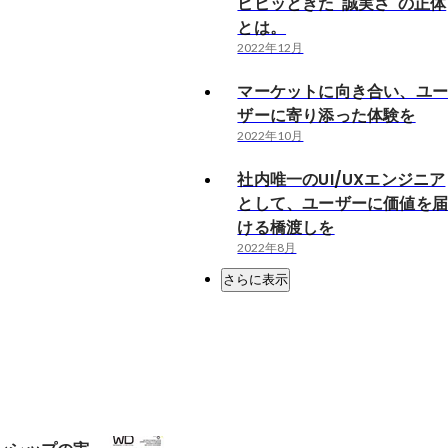
ビビッときた"誠実さ"の正体
とは。
2022年12月
マーケットに向き合い、ユ
ザーに寄り添った体験を
2022年10月
社内唯一のUI/UXエンジニア
として、ユーザーに価値を
ける橋渡しを
2022年8月
さらに表示