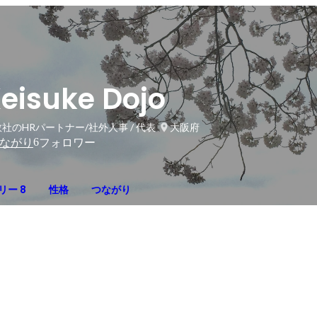
eisuke Dojo
社のHRパートナー/社外人事 / 代表
大阪府
6
ながり
フォロワー
リー 8
性格
つながり