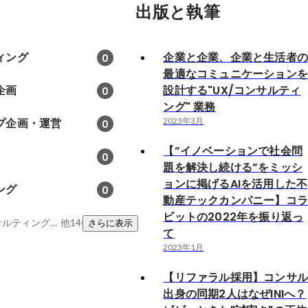
出版と執筆
ィング
企業と企業、企業と生活者
0
最適なコミュニケーション
企画
設計する"UX/コンサルティ
0
ング" 業務
プ企画・運営
2023年3月
0
【”イノベーションで社会問
0
題を解決し続ける”をミッシ
ョンに掲げるAIを活用した不
ング
0
動産テックカンパニー】コ
ビットの2022年を振り返っ
ライティング、コンサルティング、戦略立案
他14件
さらに表示
て
2023年1月
【リファラル採用】コンサ
出身の同期2人はなぜINIへ？