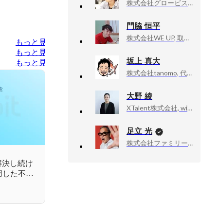
株式会社グロービス, Technology Director
門脇 恒平
株式会社WE UP, 取締役 CTO
もっと見る
もっと見る
坂上 真大
もっと見る
株式会社tanomo, 代表取締役
大野 綾
XTalent株式会社, withwork事業 事業部長
足立 光
株式会社ファミリーマート, チーフ・マーケティング・オフィサー（CMO）
解決し続け
用した不動
2022年