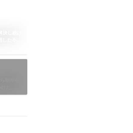
解決し続け
用した不動
2022年
から制作会
つけた。
前原】