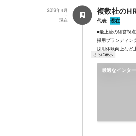
複数社のH
2018年4月
-
現在
代表
現在
■最上流の経営視点
採用ブランディン
採用体験向上など
さらに表示
最適なインタ