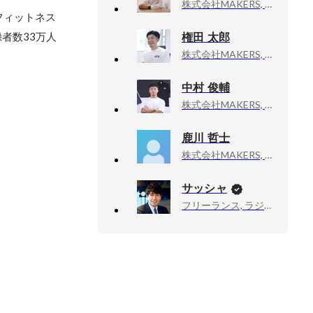
株式会社MAKERS, 執行役員
フィットネス
権田 太郎
録者数33万人
株式会社MAKERS, ECモール / 広告
中村 俊輔
株式会社MAKERS, サジーの恵み 事業部
鹿川 哲士
株式会社MAKERS, マーケティング
サッシャ
フリーランス, ラジオDJ・ナビゲーター