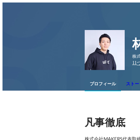
株式
11
プロフィール
ストー
凡事徹底
株式会社MAKERS代表取締