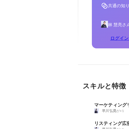
共通の知
林 慧亮さ
ログイン
スキルと特徴
マーケティング
早川 弘晃
が+1
リスティング広