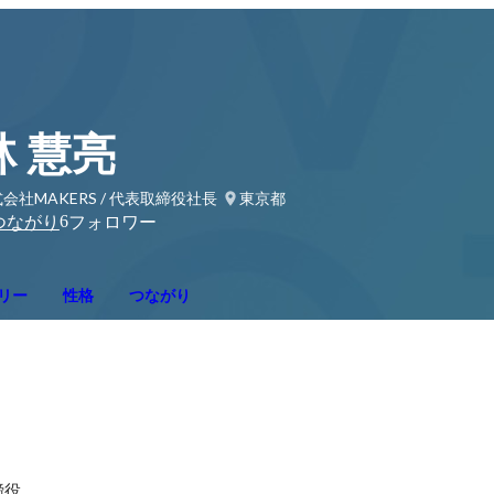
林 慧亮
会社MAKERS / 代表取締役社長
東京都
6
つながり
フォロワー
リー
性格
つながり
役。
