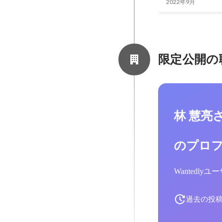
2022年9月
限定公開の
林 慧亮
のプロ
Wantedl
過去の投