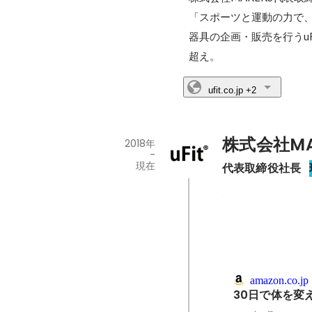
「スポーツと運動の力で
器具の企画・販売を行うuF
超え。
ufit.co.jp
+2
株式会社MA
2018年
-
現在
代表取締役社長
amazon.co.jp
30日で体を変