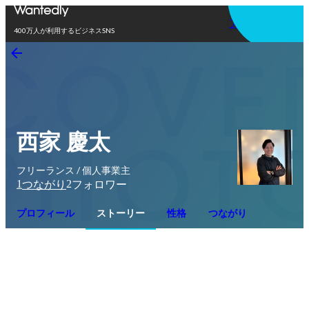
アプリを使う
400万人が利用するビジネスSNS
西家 慶太
フリーランス / 個人事業主
1
2
つながり
フォロワー
プロフィール
ストーリー
性格
つながり