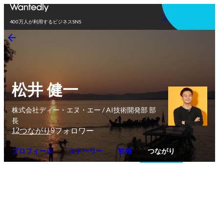
アプリを使う
400万人が利用するビジネスSNS
松井 健一
株式会社ディー・エヌ・エー / AI技術開発部 部
長
12
9
つながり
フォロワー
プロフィール
ストーリー
性格
つながり