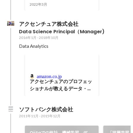
――自動化スクリプト、テキ
2022年3月
スト処理、統計学の初歩をマ
スター
アクセンチュア株式会社
Data Science Principal（Manager)
2016年1月
-
2018年10月
Data Analytics 
amazon.co.jp
アクセンチュアのプロフェッ
ショナルが教えるデータ・ア
ナリティクス実践講座（共
著）
ソフトバンク株式会社
2011年11月
-
2015年12月
Qiitaでの統計、機械学習、デー
「深層学習」