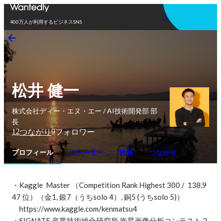
アプリを使う
400万人が利用するビジネスSNS
松井 健一
株式会社ディー・エヌ・エー / AI技術開発部 部
長
12
9
つながり
フォロワー
プロフィール
ストーリー
性格
つながり
・Kaggle  Master （Competition Rank Highest 300 /  138,9
47 位）（金1, 銀7（うちsolo 4）, 銅5 (うちsolo 5)）

　https://www.kaggle.com/kenmatsu4

・SIGNATE 産業技術総合研究所 衛星画像分析コンテスト 2