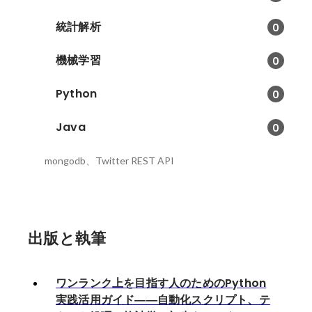
統計解析
0
機械学習
0
Python
0
Java
0
mongodb、Twitter REST API
出版と執筆
ワンランク上を目指す人のためのPython
実践活用ガイド――自動化スクリプト、テ