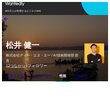
アプリを使う
400万人が利用するビジネスSNS
松井 健一
株式会社ディー・エヌ・エー / AI技術開発部 部
長
12
9
つながり
フォロワー
プロフィール
ストーリー
性格
つながり