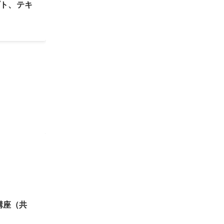
プト、テキ
講座（共