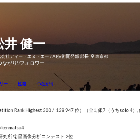
松井 健一
会社ディー・エヌ・エー / AI技術開発部 部長
東京都
9
つながり
フォロワー
リー
性格
つながり
tition Rank Highest 300 /  138,947 位）（金1, 銀7（うちsolo 4）, 
/kenmatsu4

合研究所 衛星画像分析コンテスト 2位