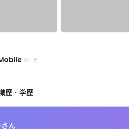
Mobile
5年間
職歴・学歴
一さん