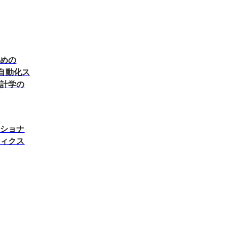
ための
―自動化ス
統計学の
ッショナ
ティクス