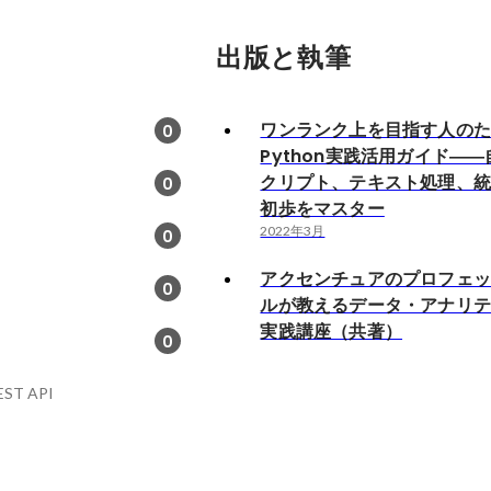
出版と執筆
ワンランク上を目指す人の
0
Python実践活用ガイド―
クリプト、テキスト処理、
0
初歩をマスター
2022年3月
0
アクセンチュアのプロフェ
0
ルが教えるデータ・アナリ
実践講座（共著）
0
EST API