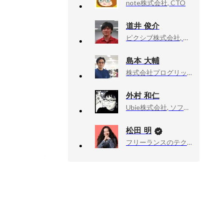
note株式会社, CTO
道井 俊介
ピクシブ株式会社, 執行役員 CTO
島本 大輔
株式会社プログリット, CTO / プロダクト開発部長
外村 和仁
Ubie株式会社, ソフトウェアエンジニア
松田 明
フリーランスのテクニカルアドバイザー業, 技術顧問