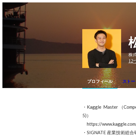
株式
12
プロフィール
ストー
・Kaggle  Master （Compe
5)）

　https://www.kaggle.com
・SIGNATE 産業技術総