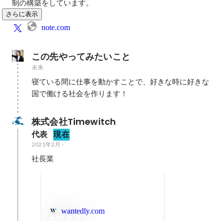
制の構築をしています。
さらに表示
note.com
この先やってみたいこと
未来
寝ている間に仕事を動かすことで、好きな時に好きな
国で働ける社会を作ります！
株式会社Timewitch
代表
現在
2021年2月
-
社長業
wantedly.com
創業秘話