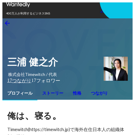
アプリを使う
400万人が利用するビジネスSNS
三浦 健之介
株式会社Timewitch / 代表
17
17
つながり
フォロワー
プロフィール
ストーリー
性格
つながり
、
。
俺は
寝る
Timewitch(https://timewitch.jp)で海外在住日本人の組織体