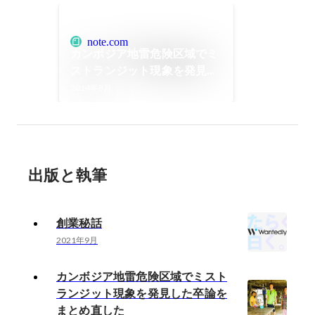
note.com
カンボジア地雷危険区域でミ
ストランジット現象を発見し
た卒論をまとめ直した
2014年8月
出版と執筆
創業秘話
2021年9月
カンボジア地雷危険区域でミスト
ランジット現象を発見した卒論を
まとめ直した