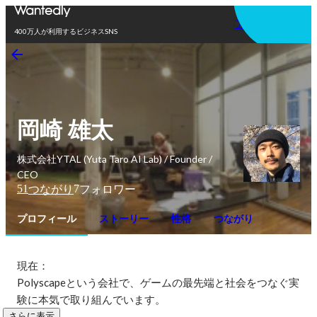
アプリを使う
400万人が利用するビジネスSNS
岡崎 雄太
株式会社YTAL (Yuta Taro AI Lab) / Founder /
CEO
51
7
つながり
フォロワー
プロフィール
ストーリー
性格
つながり
現在：

Polyscapeという会社で、ゲームの最先端と社会をつなぐ実
験に本気で取り組んでいます。
さらに表示