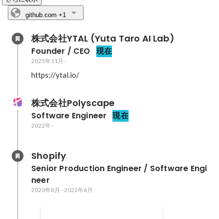
github.com
+1
株式会社YTAL (Yuta Taro AI Lab)
Founder / CEO
現在
2025年11月
-
https://ytal.io/
株式会社Polyscape
Software Engineer
現在
2022年
-
Shopify
Senior Production Engineer / Software Engi
neer
2020年8月
-
2022年6月