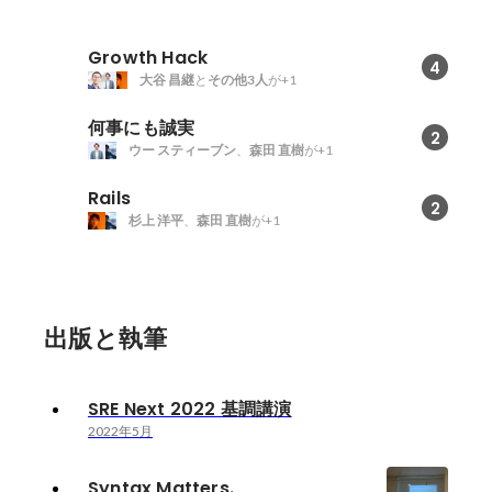
Growth Hack
4
大谷 昌継
と
その他3人
が+1
何事にも誠実
2
ウー スティーブン
、
森田 直樹
が+1
Rails
2
杉上 洋平
、
森田 直樹
が+1
出版と執筆
SRE Next 2022 基調講演
2022年5月
Syntax Matters.