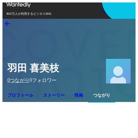
アプリを使う
400万人が利用するビジネスSNS
羽田 喜美枝
0
0
つながり
フォロワー
プロフィール
ストーリー
性格
つながり