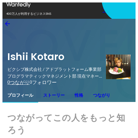
アプリを使う
400万人が利用するビジネスSNS
Ishii Kotaro
ピクシブ株式会社 / アドプラットフォーム事業部
プログラマティックマネジメント部 現在マネー
0
0
つながり
フォロワー
ジャー
プロフィール
ストーリー
性格
つながり
つながってこの人をもっと知
ろう