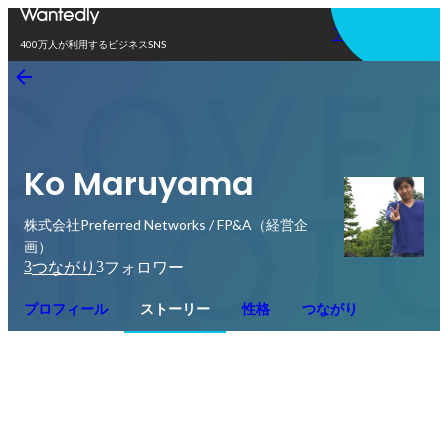
アプリを使う
400万人が利用するビジネスSNS
Ko Maruyama
株式会社Preferred Networks / FP&A（経営企
画）
3
3
つながり
フォロワー
プロフィール
ストーリー
性格
つながり