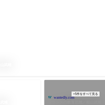
相山武靖
+5件をすべて見る
wantedly.com
山武靖
フランスの教育思想／相山武靖