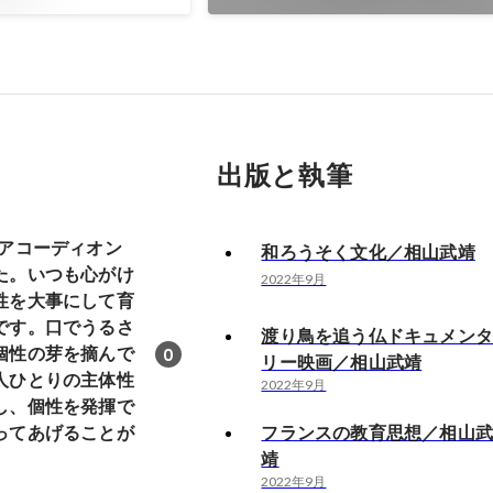
出版と執筆
、アコーディオン
和ろうそく文化／相山武靖
た。いつも心がけ
2022年9月
性を大事にして育
です。口でうるさ
渡り鳥を追う仏ドキュメン
個性の芽を摘んで
0
リー映画／相山武靖
人ひとりの主体性
2022年9月
し、個性を発揮で
ってあげることが
フランスの教育思想／相山
靖
2022年9月