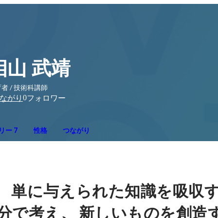
相山 武靖
者 / 技術科講師
0
ながり
フォロワー
リー 7
性格
つながり
、
単に与えられた知識を吸収
、
分で考え
新しいものを創造