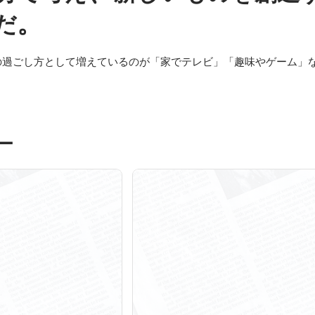
。
だ
の過ごし方として増えているのが「家でテレビ」「趣味やゲーム」
ー