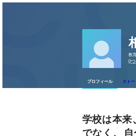
教育
0
つ
プロフィール
ストー
学校は本来
、
でなく
自