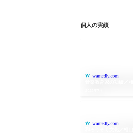
個人の実績
wantedly.com
音楽教育家の功績／
2022年7月
wantedly.com
和ろうそく文化／相