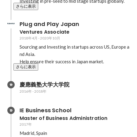
Investing in pre-seed to mid stage startups globally.
さらに表示
Plug and Play Japan
Ventures Associate
2018年4月
-
2020年10月
Sourcing and Investing in startups across US, Europe a
nd Asia.

Help ensure their success in Japan market.
さらに表示
慶應義塾大学大学院
2016年
-
2018年
IE Business School
Master of Business Administration
2017年
Madrid, Spain