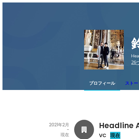
Hea
26
プロフィール
ストー
Headline 
2021年2月
-
現在
VC
現在