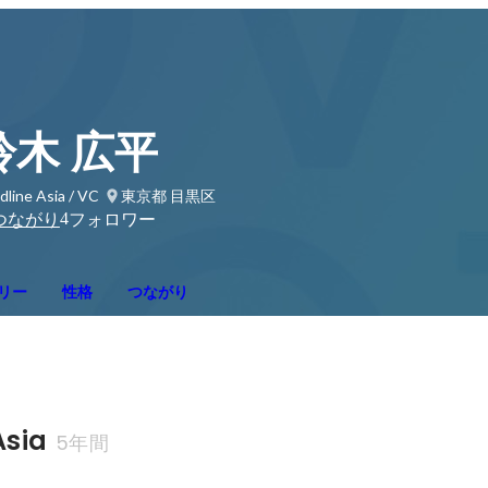
鈴木 広平
dline Asia / VC
東京都 目黒区
4
つながり
フォロワー
リー
性格
つながり
Asia
5年間