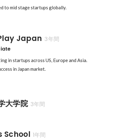
ed to mid stage startups globally.
Play Japan
3年間
iate
ing in startups across US, Europe and Asia.

uccess in Japan market.
学大学院
3年間
s School
1年間