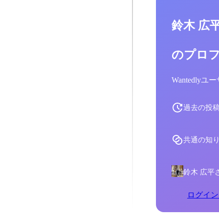
鈴木 広
のプロ
Wantedl
過去の投
共通の知
鈴木 広平
ログイン