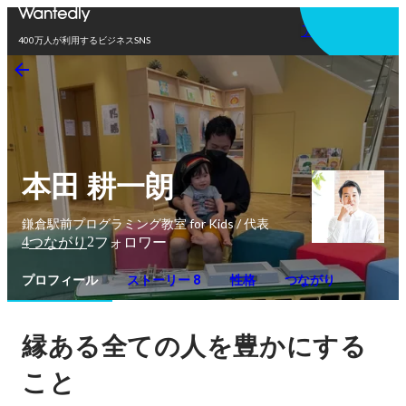
アプリを使う
400万人が利用するビジネスSNS
本田 耕一朗
鎌倉駅前プログラミング教室 for Kids / 代表
4
2
つながり
フォロワー
プロフィール
ストーリー 8
性格
つながり
縁ある全ての人を豊かにする
こと