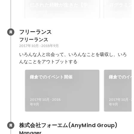
にされた経験が生きた【学生
ログラミン
メンターインタビュー】
ランキングで
2024年5月
2024年2月
なりました
フリーランス
フリーランス
2017年10月
-
2018年9月
いろんな人と出会って、いろんなことを吸収し、いろ
んなことをアウトプットする
鎌倉でのイベント開催
鎌倉でのイ
2017年10月
-
2018
2017年10月
-
2
年9月
年9月
株式会社フォーエム(AnyMind Group)
Manager