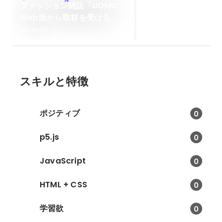
ファッション雑誌「UOMO」
Web版から取材を受ける
2021年5月
スキルと特徴
ポジティブ
0
p5.js
0
JavaScript
0
HTML + CSS
0
学習欲
0