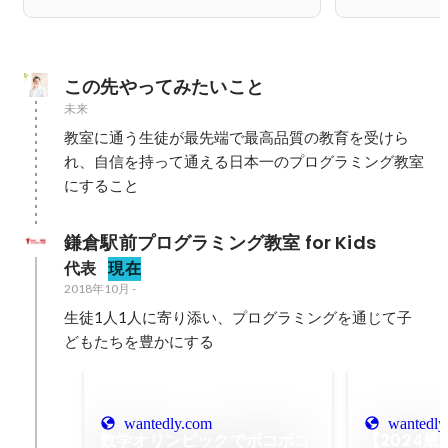
この先やってみたいこと
未来
教室に通う生徒が最先端で最高品質の教育を受けら
れ、自信を持って通える日本一のプログラミング教室
にすること
鎌倉駅前プログラミング教室 for Kids
代表
現在
2018年10月
-
生徒1人1人に寄り添い、プログラミングを通じて子
どもたちを豊かにする
wantedly.com
wantedly
数学オリンピックでボコボコ
【2024