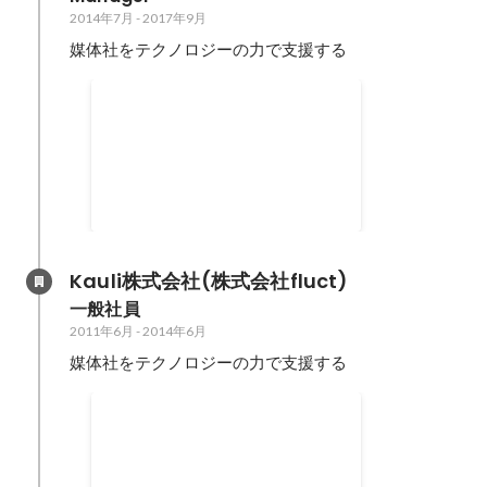
2014年7月
-
2017年9月
媒体社をテクノロジーの力で支援する
媒体社をどのように支援した
か
主に出版社へ、 ・Google Ad
Managerの導入・運用支援 ・純広
告・プログラマティック広告
2014年7月
-
2017年10月
(PMP)の販売・運用 ・アドサーバ
（GAM）での入稿・管理・運用・
レポーティング ・GPTのカスタマ
Kauli株式会社(株式会社fluct)
イズ（JavaScript） ・DMPでのオ
一般社員
ーディエンス解析・広告販売への
2011年6月
-
2014年6月
活用 ・媒体社広告部・Google社
をはじめとしたパートナー企業・
媒体社をテクノロジーの力で支援する
開発会社との折衝 ・媒体資料の作
成 など、テクノロジーを中心とし
媒体社をどのように支援した
たあらゆる面で支援を行った
か
・SSPの導入・運用支援 ・Google
AdSenseの導入・運用支援