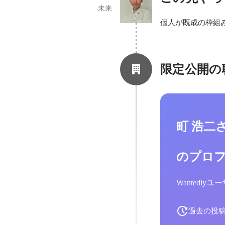
未来
個人が既成の枠組
限定公開の
町 浩二
のプロ
Wantedl
過去の投