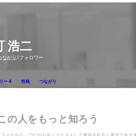
町 浩二
1
つながり
フォロワー
リー 4
性格
つながり
この人をもっと知ろう
ロフィールは、つながりをリクエストして承認されると表示できま