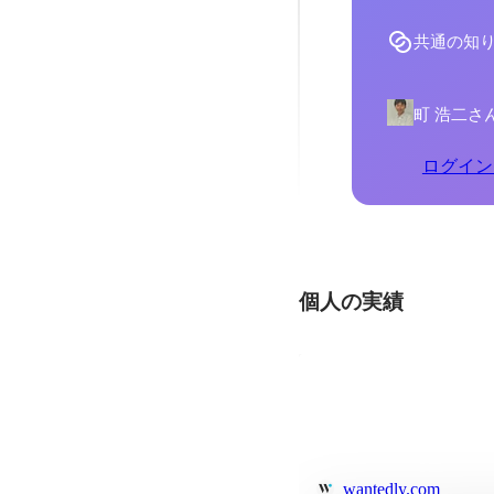
共通の知
町 浩二さ
ログイン
個人の実績
wantedly.com