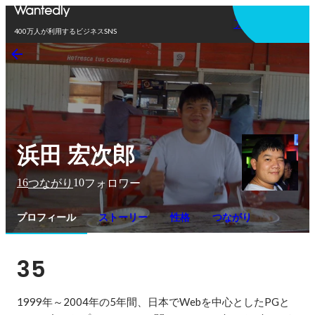
アプリを使う
400万人が利用するビジネスSNS
浜田 宏次郎
16
10
つながり
フォロワー
プロフィール
ストーリー
性格
つながり
35
1999年～2004年の5年間、日本でWebを中心としたPGと