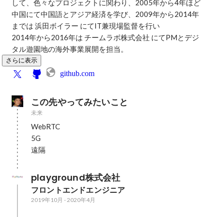
して、色々なプロジェクトに関わり、2005年から4年ほど
中国にて中国語とアジア経済を学び、2009年から2014年
までは 浜田ボイラー にてIT兼現場監督を行い

2014年から2016年は チームラボ株式会社 にてPMとデジ
タル遊園地の海外事業展開を担当。
さらに表示
github.com
この先やってみたいこと
未来
WebRTC

5G

遠隔
playground株式会社
フロントエンドエンジニア
2019年10月
-
2020年4月