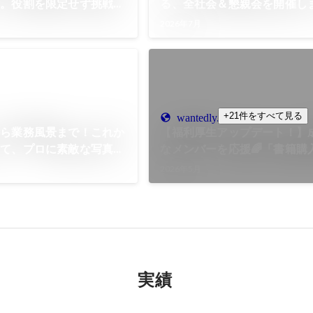
て。役割を限定せず挑戦し
る、全社会＆懇親会を開催し
語る、ココチエの魅力
2026年7月
+21件をすべて見る
wantedly.com
から業務風景まで！これか
【福利厚生アップデート！】
けて、プロに素敵な写真を
なメンバーを応援🌈「書籍購
した！📸
度」はじめました📚
2026年5月
実績