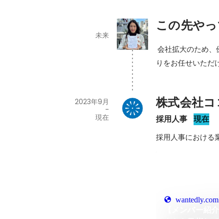
この先やっ
未来
 会社拡大のため、優秀な “人財” 確保と従業員全員が【心地よい】と思いながら仕事ができる環境作
りをお任せいただける
株式会社コ
2023年9月
-
現在
採用人事
現在
採用人事における
wantedly.com
【メンバー紹