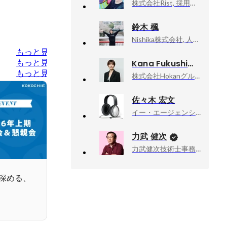
株式会社Rist, 採用マネージャー
鈴木 楓
Nishika株式会社, 人事総務
もっと見る
Kana Fukushima
もっと見る
もっと見る
株式会社Hokanグループ, HR/PR室 人事責任者・Deputy Head
佐々木 宏文
イー・エージェンシー
力武 健次
力武健次技術士事務所, 所長
深める、