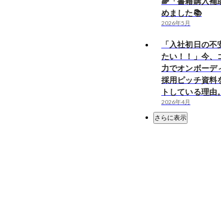
🌈「書籍購入補
めました📚
2026年5月
「入社初日の不
たい！！」今、
力でオンボーデ
採用ピッチ資料
トしている理由
2026年4月
さらに表示