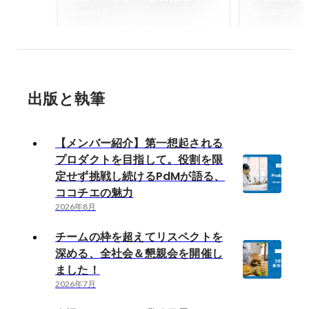
役割を限定せず挑戦し続ける
を開催しま
2026年8月
2026年7月
PdMが語る、ココチエの魅力
出版と執筆
【メンバー紹介】第一想起される
プロダクトを目指して。役割を限
定せず挑戦し続けるPdMが語る、
ココチエの魅力
2026年8月
チームの枠を超えてリスペクトを
深める、全社会＆懇親会を開催し
ました！
2026年7月