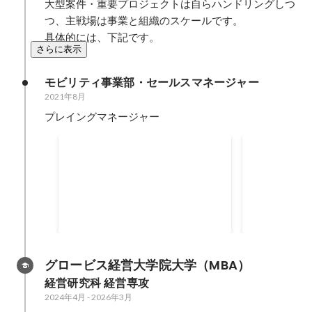
大型案件・重要プロジェクトは自らハンドリングしつ
つ、主戦場は事業と組織のスケールです。

具体的には、下記です。
さらに表示
モビリティ事業部・セールスマネージャー
2021年8月
プレイングマネージャー
潜在ニーズにアプローチ1.4憶円
複数案件の同
2021年3月
-
2022年3月
2020年7月
-
20
1.4
億円
グロービス経営大学院大学（MBA）
経営研究科 経営専攻
2024年4月
-
2026年3月