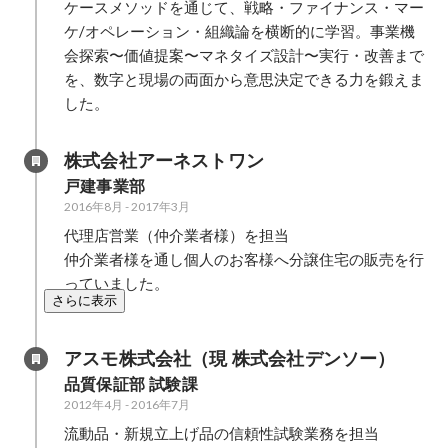
ケースメソッドを通じて、戦略・ファイナンス・マー
ケ/オペレーション・組織論を横断的に学習。事業機
会探索〜価値提案〜マネタイズ設計〜実行・改善まで
を、数字と現場の両面から意思決定できる力を鍛えま
した。
株式会社アーネストワン
戸建事業部
2016年8月
-
2017年3月
代理店営業（仲介業者様）を担当

仲介業者様を通し個人のお客様へ分譲住宅の販売を行
っていました。
さらに表示
アスモ株式会社（現 株式会社デンソー）
品質保証部 試験課
2012年4月
-
2016年7月
流動品・新規立上げ品の信頼性試験業務を担当
