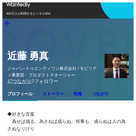
アプリを使う
400万人が利用するビジネスSNS
近藤 勇真
ジャパン·トゥエンティワン株式会社 / モビリテ
ィ事業部・プロダクトマネージャー
17
5
つながり
フォロワー
プロフィール
ストーリー
性格
つながり
◆好きな言葉

　為せば成る、為さねば成らぬ、何事も、成らぬは人の為
さぬなりけり