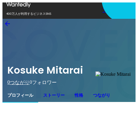
アプリを使う
400万人が利用するビジネスSNS
Kosuke Mitarai
0
0
つながり
フォロワー
プロフィール
ストーリー
性格
つながり