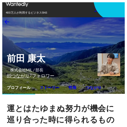
アプリを使う
400万人が利用するビジネスSNS
前田 康太
株式会社MiL / 部長
89
7
つながり
フォロワー
プロフィール
ストーリー
性格
つながり
運とはたゆまぬ努力が機会に
巡り合った時に得られるもの