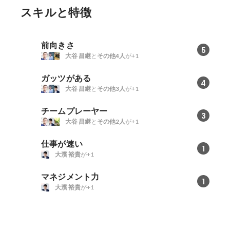
スキルと特徴
前向きさ
5
大谷 昌継
と
その他4人
が+1
ガッツがある
4
大谷 昌継
と
その他3人
が+1
チームプレーヤー
3
大谷 昌継
と
その他2人
が+1
仕事が速い
1
大濱 裕貴
が+1
マネジメント力
1
大濱 裕貴
が+1