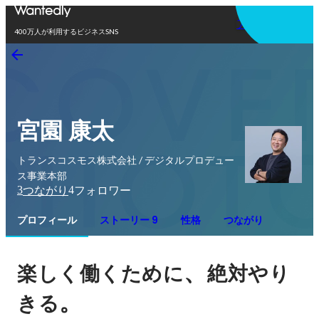
アプリを使う
400万人が利用するビジネスSNS
宮園 康太
トランスコスモス株式会社 / デジタルプロデュー
ス事業本部
3
4
つながり
フォロワー
プロフィール
ストーリー 9
性格
つながり
、
楽しく働くために
絶対やり
。
きる