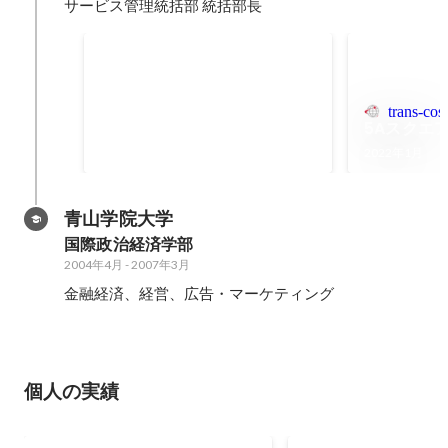
サービス管理統括部 統括部長
デジタルプロデュース事業本
部サイト
2024年
trans-cos
5Aスクエ
2022年1月
青山学院大学
国際政治経済学部
2004年4月
-
2007年3月
金融経済、経営、広告・マーケティング
個人の実績