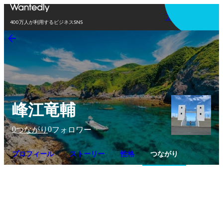
アプリを使う
400万人が利用するビジネスSNS
峰江竜輔
0
0
つながり
フォロワー
プロフィール
ストーリー
性格
つながり