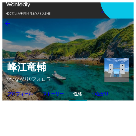
アプリを使う
400万人が利用するビジネスSNS
峰江竜輔
0
0
つながり
フォロワー
プロフィール
ストーリー
性格
つながり