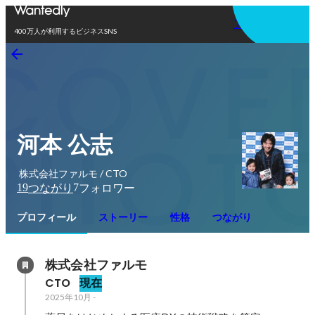
アプリを使う
400万人が利用するビジネスSNS
河本 公志
株式会社ファルモ / CTO
19
7
つながり
フォロワー
プロフィール
ストーリー
性格
つながり
株式会社ファルモ
CTO
現在
2025年10月
-