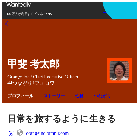
アプリを使う
400万人が利用するビジネスSNS
甲斐 考太郎
Orange Inc / Chief Executive Officer
44
1
つながり
フォロワー
プロフィール
ストーリー
性格
つながり
日常を旅するように生きる
orangeinc.tumblr.com