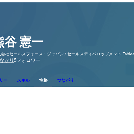
熊谷 憲一
会社セールスフォース・ジャパン / セールスディベロップメント Table
5
ながり
フォロワー
リー
スキル
性格
つながり