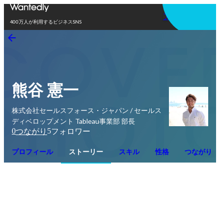
アプリを使う
400万人が利用するビジネスSNS
熊谷 憲一
株式会社セールスフォース・ジャパン / セールス
ディベロップメント Tableau事業部 部長
0
5
つながり
フォロワー
プロフィール
ストーリー
スキル
性格
つながり